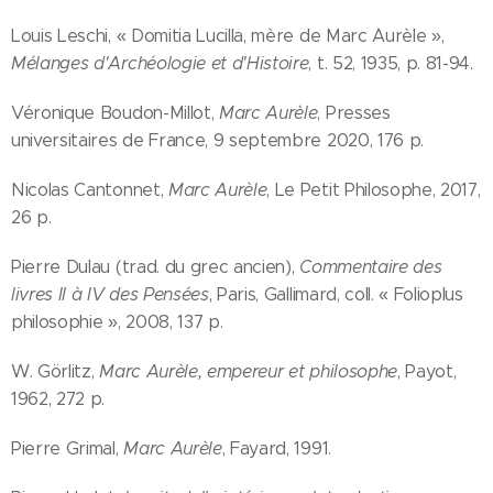
Louis Leschi, « Domitia Lucilla, mère de Marc Aurèle »,
Mélanges d'Archéologie et d'Histoire
, t. 52,‎ 1935, p. 81-94.
Véronique Boudon-Millot,
Marc Aurèle
, Presses
universitaires de France, 9 septembre 2020, 176 p.
Nicolas Cantonnet,
Marc Aurèle
, Le Petit Philosophe, 2017,
26 p.
Pierre Dulau (trad. du grec ancien),
Commentaire des
livres II à IV des Pensées
, Paris, Gallimard, coll. « Folioplus
philosophie », 2008, 137 p.
W. Görlitz,
Marc Aurèle, empereur et philosophe
, Payot,
1962, 272 p.
Pierre Grimal,
Marc Aurèle
, Fayard, 1991.