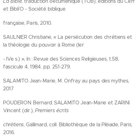
La Bible
, traduction oecuménique (TOB), éditions du Cerf
et Bibli'O - Société biblique
française, Paris, 2010.
SAULNIER Christiane, « La persécution des chrétiens et
la théologie du pouvoir à Rome (Ier
- IVe s.) », In : Revue des Sciences Religieuses, t.58,
fascicule 4, 1984. pp. 251-279.
SALAMITO Jean-Marie, M. Onfray au pays des mythes,
2017
POUDERON Bernard, SALAMITO Jean-Marie et ZARINI
Vincent (dir.),
Premiers écrits
chrétiens
, Gallimard, coll. Bibliothèque de la Pléiade, Paris,
2016.