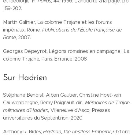
et Idéologie. In:
Pallas
, 44, 1996. L'antiquité à la page. pp.
159-202.
Martin Galinier, La colonne Trajane et les forums
impériaux, Rome,
Publications de l'École française de
Rome
, 2007.
Georges Depeyrot, Légions romaines en campagne : La
colonne Trajane, Paris, Errance, 2008
Sur Hadrien
Stéphane Benoist, Alban Gautier, Christine Hoët-van
Cauwenberghe, Rémy Poignault dir.,
Mémoires de Trajan,
mémoires d'Hadrien
, Villeneuve d'Ascq, Presses
universitaires du Septentrion, 2020.
Anthony R. Birley,
Hadrian, the Restless Emperor
, Oxford