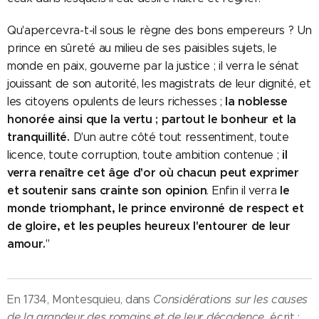
Qu'apercevra-t-il sous le règne des bons empereurs ? Un
prince en sûreté au milieu de ses paisibles sujets, le
monde en paix, gouverne par la justice ; il verra le sénat
jouissant de son autorité, les magistrats de leur dignité, et
l
a noblesse
les citoyens opulents de leurs richesses ;
honorée ainsi que la vertu ; partout le bonheur et la
tranquillité.
D'un autre côté tout ressentiment, toute
il
licence, toute corruption, toute ambition contenue ;
verra renaître cet âge d'or où chacun peut exprimer
et soutenir sans crainte son opinion
le
. Enfin il verra
monde triomphant, le prince environné de respect et
de gloire, et les peuples heureux l'entourer de leur
amour.
"
En 1734, Montesquieu, dans
Considérations sur les causes
de la grandeur des romains et de leur décadence,
écrit :