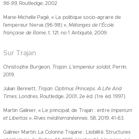
96-99
, Routledge, 2002
Marie-Michelle Pagé, « La politique socio-agraire de
l'empereur Nerva (96-98) »,
Mélanges de l'École
française de Rome
, t. 121, no 1 Antiquité,‎ 2009.
Sur Trajan
Christophe Burgeon,
Trajan. L'empereur soldat
, Perrin,
2019.
Julian Bennett,
Trajan
.
Optimus Princeps. A Life And
Times
, Londres, Routledge, 2001, 2e éd. (1re éd. 1997)
Martin Galinier, « Le principat de Trajan : entre
Imperium
et Libertas
»,
Rives méditerranéennes
, 58, 2019, 41-63.
Galinier Martin. La Colonne Trajane : Lisibilité, Structures