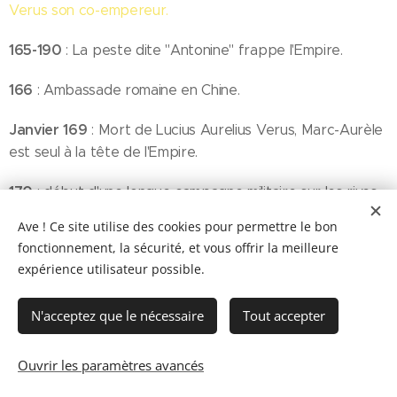
Verus son co-empereur.
165-190
: La peste dite "Antonine" frappe l'Empire.
166
: Ambassade romaine en Chine.
Janvier 169
: Mort de Lucius Aurelius Verus, Marc-Aurèle
est seul à la tête de l'Empire.
170
: début d'une longue campagne militaire sur les rives
du Danube, probablement la période de rédaction de
Ave ! Ce site utilise des cookies pour permettre le bon
ses
Pensées.
fonctionnement, la sécurité, et vous offrir la meilleure
expérience utilisateur possible.
175
: Révolte de Cassius.
N'acceptez que le nécessaire
Tout accepter
176
: Mort de l'épouse de Marc-Aurèle, Faustine, et
départ pour l'Orient. Commode devient co-empereur.
Ouvrir les paramètres avancés
178
: Marc-Aurèle doit retourner défendre la frontière