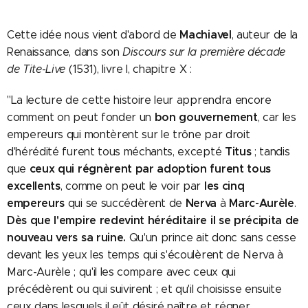
Machiavel
Cette idée nous vient d'abord de
, auteur de la
Renaissance, dans son
Discours sur la première décade
de Tite-Live
(1531), livre I, chapitre X :
"La lecture de cette histoire leur apprendra encore
bon gouvernement
comment on peut fonder un
, car les
empereurs qui montèrent sur le trône par droit
Titus
d'hérédité furent tous méchants, excepté
; tandis
ceux qui régnèrent par adoption furent tous
que
excellents
les cinq
, comme on peut le voir par
empereurs
Nerva
Marc-Aurèle
qui se succédèrent de
à
.
Dès que l'empire redevint héréditaire il se précipita de
nouveau vers sa ruine.
Qu'un prince ait donc sans cesse
devant les yeux les temps qui s'écoulèrent de Nerva à
Marc-Aurèle ; qu'il les compare avec ceux qui
précédèrent ou qui suivirent ; et qu'il choisisse ensuite
ceux dans lesquels il eût désiré naître et régner.