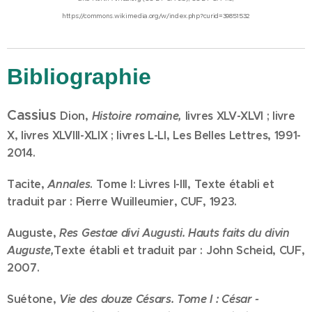
https://commons.wikimedia.org/w/index.php?curid=39851532
Bibliographie
Cassius
Dion,
Histoire romaine,
livres XLV-XLVI ; livre
X, livres XLVIII-XLIX ; livres L-LI, Les Belles Lettres, 1991-
2014.
Tacite,
Annales
. Tome I: Livres I-III, Texte établi et
traduit par : Pierre Wuilleumier, CUF, 1923.
Auguste,
Res Gestae divi Augusti. Hauts faits du divin
Auguste,
Texte établi et traduit par : John Scheid, CUF,
2007.
Suétone,
Vie des douze Césars. Tome I : César -