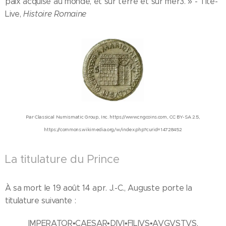
paix acquise au monde, et sur terre et sur mer3. » - Tite-
Live,
Histoire Romaine
Par Classical Numismatic Group, Inc. https://www.cngcoins.com, CC BY-SA 2.5,
https://commons.wikimedia.org/w/index.php?curid=14728452
La titulature du Prince
À sa mort le 19 août 14 apr. J.-C., Auguste porte la
titulature suivante :
IMPERATOR•CAESAR•DIVI•FILIVS•AVGVSTVS,