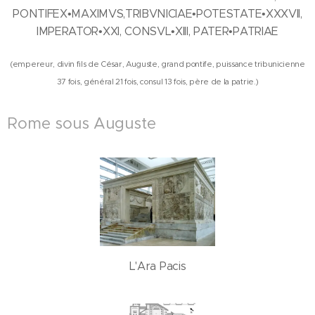
PONTIFEX•MAXIMVS,TRIBVNICIAE•POTESTATE•XXXVII,
IMPERATOR•XXI, CONSVL•XIII, PATER•PATRIAE
(empereur, divin fils de César, Auguste, grand pontife, puissance tribunicienne
37 fois, général 21 fois, consul 13 fois, père de la patrie.)
Rome sous Auguste
L'Ara Pacis