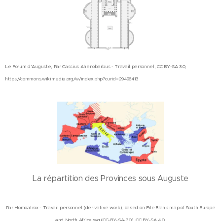
Le Forum d'Auguste, Par Cassius Ahenobarbus - Travail personnel, CC BY-SA 3.0,
https://commons.wikimedia.org/w/index.php?curid=29496413
La répartition des Provinces sous Auguste
Par Homoatrox - Travail personnel (derivative work), based on File:Blank map of South Europe
and North Africa.svg (CC-BY-SA-3.0), CC BY-SA 4.0,