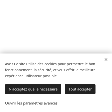
Ave ! Ce site utilise des cookies pour permettre le bon
© 2021-2026 Caput Mundi Podcast. Tous droits réservés.
fonctionnement, la sécurité, et vous offrir la meilleure
Mentions légales
expérience utilisateur possible.
Propulsé par
Ausha
🚀
N'acceptez que le nécessaire
Tout accepter
Membre du label
PodK
Régie publicitaire : Ketil média
Contact presse : presse(at)caputmundi.fr
Ouvrir les paramètres avancés
Cookies
Pour toute demande de partenariat : partenariat@podk.fr